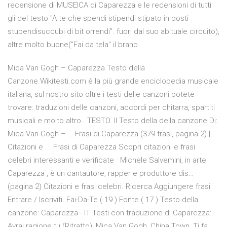
recensione di MUSEICA di Caparezza e le recensioni di tutti
gli del testo "A te che spendi stipendi stipato in posti
stupendisuccubi di bit orrendi". fuori dal suo abituale circuito),
altre molto buone("Fai da tela" il brano
Mica Van Gogh – Caparezza Testo della
Canzone.Wikitesti.com è la più grande enciclopedia musicale
italiana, sul nostro sito oltre i testi delle canzoni potete
trovare: traduzioni delle canzoni, accordi per chitarra, spartiti
musicali e molto altro.. TESTO. Il Testo della della canzone Di:
Mica Van Gogh – … Frasi di Caparezza (379 frasi, pagina 2) |
Citazioni e ... Frasi di Caparezza Scopri citazioni e frasi
celebri interessanti e verificate · Michele Salvemini, in arte
Caparezza , è un cantautore, rapper e produttore dis…
(pagina 2) Citazioni e frasi celebri. Ricerca Aggiungere frasi
Entrare / Iscriviti. Fai-Da-Te ( 19 ) Fonte ( 17 ) Testo della
canzone: Caparezza - IT Testi con traduzione di Caparezza:
Avrai ragione tu (Ritratto), Mica Van Gogh, China Town, Ti fa