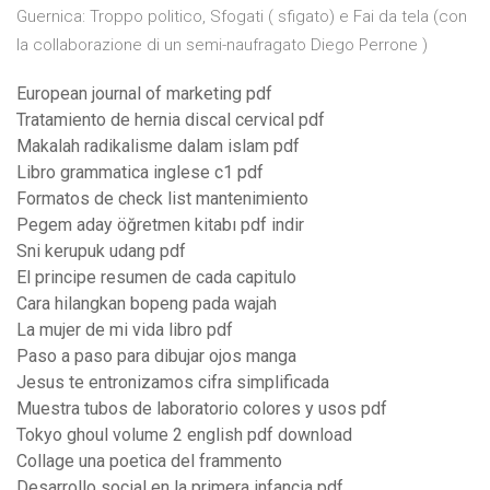
Guernica: Troppo politico, Sfogati ( sfigato) e Fai da tela (con
la collaborazione di un semi-naufragato Diego Perrone )
European journal of marketing pdf
Tratamiento de hernia discal cervical pdf
Makalah radikalisme dalam islam pdf
Libro grammatica inglese c1 pdf
Formatos de check list mantenimiento
Pegem aday öğretmen kitabı pdf indir
Sni kerupuk udang pdf
El principe resumen de cada capitulo
Cara hilangkan bopeng pada wajah
La mujer de mi vida libro pdf
Paso a paso para dibujar ojos manga
Jesus te entronizamos cifra simplificada
Muestra tubos de laboratorio colores y usos pdf
Tokyo ghoul volume 2 english pdf download
Collage una poetica del frammento
Desarrollo social en la primera infancia pdf