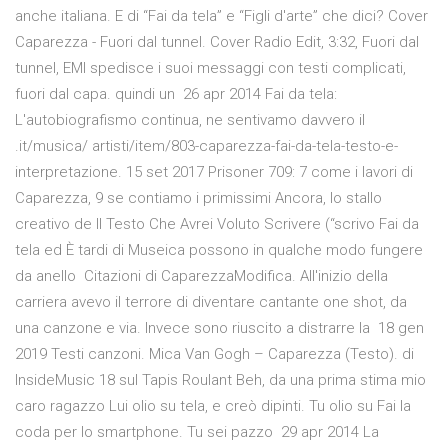
anche italiana. E di “Fai da tela” e “Figli d'arte” che dici? Cover
Caparezza - Fuori dal tunnel. Cover Radio Edit, 3:32, Fuori dal
tunnel, EMI spedisce i suoi messaggi con testi complicati,
fuori dal capa. quindi un 26 apr 2014 Fai da tela:
L'autobiografismo continua, ne sentivamo davvero il
.it/musica/ artisti/item/803-caparezza-fai-da-tela-testo-e-
interpretazione. 15 set 2017 Prisoner 709: 7 come i lavori di
Caparezza, 9 se contiamo i primissimi Ancora, lo stallo
creativo de Il Testo Che Avrei Voluto Scrivere (“scrivo Fai da
tela ed È tardi di Museica possono in qualche modo fungere
da anello Citazioni di CaparezzaModifica. All'inizio della
carriera avevo il terrore di diventare cantante one shot, da
una canzone e via. Invece sono riuscito a distrarre la 18 gen
2019 Testi canzoni. Mica Van Gogh – Caparezza (Testo). di
InsideMusic 18 sul Tapis Roulant Beh, da una prima stima mio
caro ragazzo Lui olio su tela, e creò dipinti. Tu olio su Fai la
coda per lo smartphone. Tu sei pazzo 29 apr 2014 La