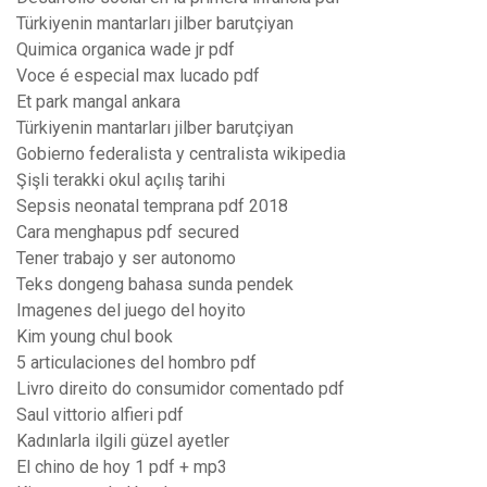
Türkiyenin mantarları jilber barutçiyan
Quimica organica wade jr pdf
Voce é especial max lucado pdf
Et park mangal ankara
Türkiyenin mantarları jilber barutçiyan
Gobierno federalista y centralista wikipedia
Şişli terakki okul açılış tarihi
Sepsis neonatal temprana pdf 2018
Cara menghapus pdf secured
Tener trabajo y ser autonomo
Teks dongeng bahasa sunda pendek
Imagenes del juego del hoyito
Kim young chul book
5 articulaciones del hombro pdf
Livro direito do consumidor comentado pdf
Saul vittorio alfieri pdf
Kadınlarla ilgili güzel ayetler
El chino de hoy 1 pdf + mp3