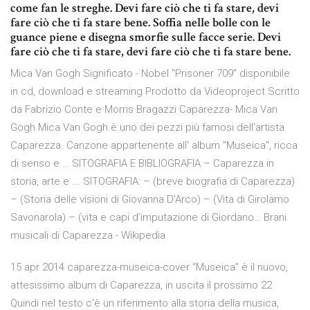
come fan le streghe. Devi fare ciò che ti fa stare, devi
fare ciò che ti fa stare bene. Soffia nelle bolle con le
guance piene e disegna smorfie sulle facce serie. Devi
fare ciò che ti fa stare, devi fare ciò che ti fa stare bene.
Mica Van Gogh Significato - Nobel "Prisoner 709” disponibile
in cd, download e streaming Prodotto da Videoproject Scritto
da Fabrizio Conte e Morris Bragazzi Caparezza- Mica Van
Gogh Mica Van Gogh è uno dei pezzi più famosi dell'artista
Caparezza. Canzone appartenente all' album "Museica", ricca
di senso e … SITOGRAFIA E BIBLIOGRAFIA – Caparezza in
storia, arte e ... SITOGRAFIA: – (breve biografia di Caparezza)
– (Storia delle visioni di Giovanna D’Arco) – (Vita di Girolamo
Savonarola) – (vita e capi d’imputazione di Giordano… Brani
musicali di Caparezza - Wikipedia
15 apr 2014 caparezza-museica-cover “Museica” è il nuovo,
attesissimo album di Caparezza, in uscita il prossimo 22
Quindi nel testo c'è un riferimento alla storia della musica,