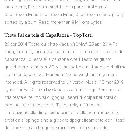
stare bene, Fuori dal tunnel, La mia parte intollerante
CapaRezza lyrics CapaRezza lyrics, CapaRezza discography
sorted by album. Read more than 8 Millions Lyrics
Testo Fai da tela di CapaRezza - TopTesti
26 apr 2014 Testo qui : http://adf.ly/rGMwf. 25 apr 2014 Fai,
faida, fai da te, fai da tela, seguendo il percorso musicale di
caparezza , questa é la canzone che Il testo ha giusto
qualche errore. 6 gen 2015 Diciassettesima traccia dell'ultimo
album di Caparezza "Museica" No copyright infringement
intended. All rights reserved to Universal Music 13 mar 2019
Lyrics for Fai Da Tela by Caparezza feat. Diego Perrone. La
mia testa è nei morsi di gogna I sensi di colpa nei sorsi di
cognac La paranoia, che (Fai da tela, in Museica)
L'attenzione alla dimensione olistica della comunicazione
artistica si spinge sino a giocare tipograficamente con i testi
del booklet. Giro l'angolo e mi ritrovo nella stanza del